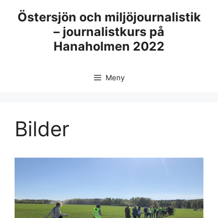
Hoppa
Östersjön och miljöjournalistik
till
– journalistkurs på
innehåll
Hanaholmen 2022
Meny
Bilder